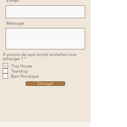
E-mail
Message
À propos de quel projet souhaitez-vous
O
échanger ?
*
b
Tiny House
l
Teardrop
i
g
Bain Nordique
a
Envoyer
t
o
i
r
e