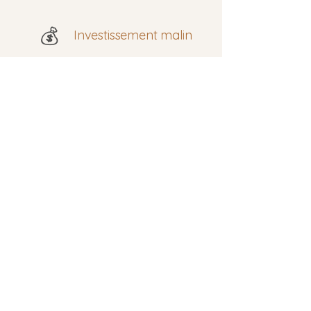
💰
Investissement malin
Résidence secondaire,
location saisonnière ou
habitat principal : un projet
rentable.
Tarifs
Le prix de L'Escapado évolue selon
le niveau de personnalisation
souhaité : aménagement intérieur,
finitions, dimensions, ouvertures et
options de confort. Chaque projet
peut être adapté pour créer une